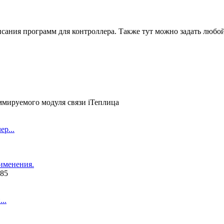
сания программ для контроллера. Также тут можно задать любо
мируемого модуля связи iТеплица
р...
именения.
485
..