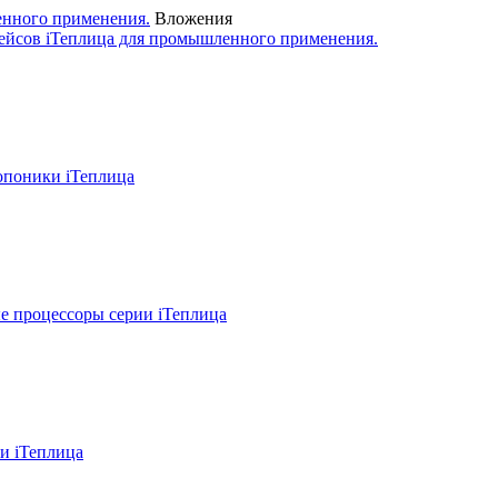
енного применения.
Вложения
ейсов iТеплица для промышленного применения.
опоники iТеплица
 процессоры серии iТеплица
и iТеплица