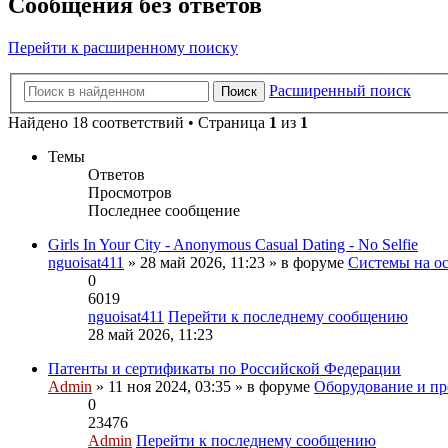
Сообщения без ответов
Перейти к расширенному поиску
Расширенный поиск
Поиск
Найдено 18 соответствий • Страница
1
из
1
Темы
Ответов
Просмотров
Последнее сообщение
Girls In Your City - Anonymous Casual Dating - No Selfie
nguoisat411
» 28 май 2026, 11:23 » в форуме
Системы на о
0
6019
nguoisat411
Перейти к последнему сообщению
28 май 2026, 11:23
Патенты и сертификаты по Российской Федерации
Admin
» 11 ноя 2024, 03:35 » в форуме
Оборудование и пр
0
23476
Admin
Перейти к последнему сообщению