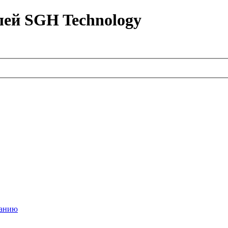
лей SGH Technology
ванию