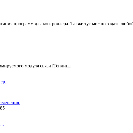
сания программ для контроллера. Также тут можно задать любо
мируемого модуля связи iТеплица
р...
именения.
485
..