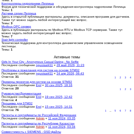
Темы:
1
Контроллеры гидропоники iТеплица
Форум для технической поддержки и обсуждения контроллера гидропоники iТеплица
Темы:
1
Датчики серии iТеплица
Здесь в открытой публикации материалы, документы, описания программ для датчиков.
Также тут можно задать любой интересующий вас вопрос.
Темы:
3
Modbus OPC сервер
Здесь в публикации материалы по Modbus RTU и Modbus TCP серверам. Также тут
можно задать любой интересующий вас вопрос.
Темы:
7
Stair light controller
Техническая поддержка для контроллера динамическим управлением освещением
лестницы.
Темы:
1
Активные темы
Girls In Your City - Anonymous Casual Dating - No Selfie
Последнее сообщение
nguoisat411
«
28 май 2026, 11:23
Проблемы и пожелания для систем на основе STM32
Последнее сообщение
nguoisat411
«
24 апр 2026, 06:43
Ответов:
31
1
2
3
4
Примеры проектов для систем на основе STM32
Последнее сообщение
Erol
«
30 сен 2025, 18:16
Ответов:
20
1
2
3
Руководство/Документация
Последнее сообщение
Erol
«
19 сен 2025, 12:42
Ответов:
4
Прошивка для STM32
Последнее сообщение
Erol
«
15 сен 2025, 14:31
Ответов:
76
1
...
5
6
7
8
Патенты и сертификаты по Российской Федерации
Последнее сообщение
Admin
«
11 ноя 2024, 03:35
Патенты и сертификаты по Республике Казахстан
Последнее сообщение
Admin
«
11 ноя 2024, 03:34
Совместимость с SIEMENS - GSD файлы