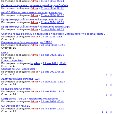
Последнее сообщение
Admin
«
11 ноя 2024, 03:34
Система построения графиков и дашбоардов Grafana
Последнее сообщение
Admin
«
11 ноя 2024, 03:33
web-SCADA система с открытым исходным кодом
Последнее сообщение
Admin
«
11 ноя 2024, 03:32
Программируемый логический контроллер InLogic
Последнее сообщение
Admin
«
11 ноя 2024, 03:31
Программируемый логический контроллер ElectroLogic
Последнее сообщение
Admin
«
11 ноя 2024, 03:31
Слетела прошивка stm32 на тахометре лодочного мотора помогите восстановить ...
Последнее сообщение
Moder
«
24 авг 2023, 03:37
Ответов:
1
Описание и работа прошивки для STM32
Последнее сообщение
Admin
«
28 июл 2023, 13:59
Ответов:
16
1
2
скада
Последнее сообщение
Admin
«
18 апр 2022, 11:33
Ответов:
7
Конвертация float
Последнее сообщение
hqvideo
«
29 ноя 2021, 12:44
Ответов:
4
Справка по SGH Configurator
Последнее сообщение
Moder
«
12 апр 2021, 06:23
Ответов:
11
1
2
Адаптация Maple Mini под FX2N
Последнее сообщение
Admin
«
04 фев 2021, 12:23
Ответов:
18
1
2
Прошивка платы, старт?
Последнее сообщение
Admin
«
12 дек 2020, 18:14
Ответов:
10
1
2
Контроллер - схема и программа управления
Последнее сообщение
Admin
«
22 ноя 2020, 05:44
GX Developer и язык LD
Последнее сообщение
Admin
«
16 янв 2020, 17:59
Ответов:
22
1
2
3