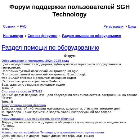
Форум поддержки пользователей SGH
Technology
Ссылки
FAQ
Регистрация
Вход
На главную
Список форумов
Раздел помощи по оборудованию
ои
Раздел помощи по оборудованию
ск
Форум
Оборудование и программы 2024-2025 года
Здесь осуществляется поддержка, публикуются материалы по оборудованию и
программам:
Программируемый логический контроллер InLogic
Программируемый логический контроллер ELectroLogic
web-SCADA система с открытым исходным кодом
Система построения графиков Grafana
Базы данных с открытым исходным кодом
Темы:
7
Системы на основе STM32
Данный форум предназначен для обсуждения всех типов систем, построенных на основе
STM32.
Темы:
8
Контроллеры серии iТеплица
Здесь в открытой публикации материалы, документы, описания программ для
контроллера. Также тут можно задать любой интересующий вас вопрос.
Темы:
3
Коммуникационные процессоры серии iТеплица
Форум для технической поддержки и обсуждения программируемого модуля связи
iТеплица
Темы:
1
Конвертер интерфейсов iТеплица для промышленного применения.
Здесь описание и документация для конвертера USB -RS485