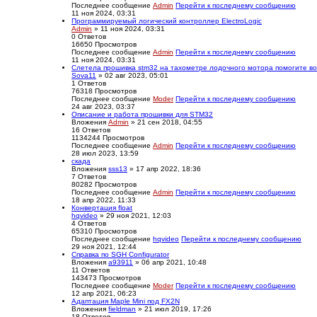
Последнее сообщение
Admin
Перейти к последнему сообщению
11 ноя 2024, 03:31
Программируемый логический контроллер ElectroLogic
Admin
» 11 ноя 2024, 03:31
0
Ответов
16650
Просмотров
Последнее сообщение
Admin
Перейти к последнему сообщению
11 ноя 2024, 03:31
Слетела прошивка stm32 на тахометре лодочного мотора помогите вос
Sova11
» 02 авг 2023, 05:01
1
Ответов
76318
Просмотров
Последнее сообщение
Moder
Перейти к последнему сообщению
24 авг 2023, 03:37
Описание и работа прошивки для STM32
Вложения
Admin
» 21 сен 2018, 04:55
16
Ответов
1134244
Просмотров
Последнее сообщение
Admin
Перейти к последнему сообщению
28 июл 2023, 13:59
скада
Вложения
sss13
» 17 апр 2022, 18:36
7
Ответов
80282
Просмотров
Последнее сообщение
Admin
Перейти к последнему сообщению
18 апр 2022, 11:33
Конвертация float
hqvideo
» 29 ноя 2021, 12:03
4
Ответов
65310
Просмотров
Последнее сообщение
hqvideo
Перейти к последнему сообщению
29 ноя 2021, 12:44
Справка по SGH Configurator
Вложения
a93911
» 06 апр 2021, 10:48
11
Ответов
143473
Просмотров
Последнее сообщение
Moder
Перейти к последнему сообщению
12 апр 2021, 06:23
Адаптация Maple Mini под FX2N
Вложения
fieldman
» 21 июл 2019, 17:26
18
Ответов