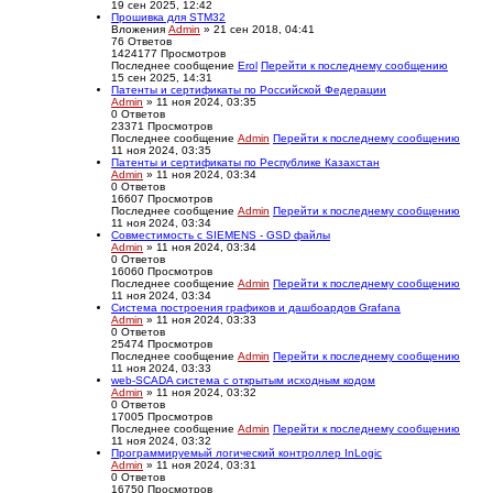
19 сен 2025, 12:42
Прошивка для STM32
Вложения
Admin
» 21 сен 2018, 04:41
76
Ответов
1424177
Просмотров
Последнее сообщение
Erol
Перейти к последнему сообщению
15 сен 2025, 14:31
Патенты и сертификаты по Российской Федерации
Admin
» 11 ноя 2024, 03:35
0
Ответов
23371
Просмотров
Последнее сообщение
Admin
Перейти к последнему сообщению
11 ноя 2024, 03:35
Патенты и сертификаты по Республике Казахстан
Admin
» 11 ноя 2024, 03:34
0
Ответов
16607
Просмотров
Последнее сообщение
Admin
Перейти к последнему сообщению
11 ноя 2024, 03:34
Совместимость с SIEMENS - GSD файлы
Admin
» 11 ноя 2024, 03:34
0
Ответов
16060
Просмотров
Последнее сообщение
Admin
Перейти к последнему сообщению
11 ноя 2024, 03:34
Система построения графиков и дашбоардов Grafana
Admin
» 11 ноя 2024, 03:33
0
Ответов
25474
Просмотров
Последнее сообщение
Admin
Перейти к последнему сообщению
11 ноя 2024, 03:33
web-SCADA система с открытым исходным кодом
Admin
» 11 ноя 2024, 03:32
0
Ответов
17005
Просмотров
Последнее сообщение
Admin
Перейти к последнему сообщению
11 ноя 2024, 03:32
Программируемый логический контроллер InLogic
Admin
» 11 ноя 2024, 03:31
0
Ответов
16750
Просмотров