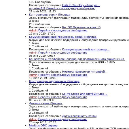
180
Сообщений
Последнее сообщение
Girls In Your City - Anonym...
nguoisat411
Перейти к последнему сообщению
28 май 2026, 11:23
Контроллеры серии iТеплица
Здесь в открытой публикации материалы, документы, описания прогр
3
Темы
25
Сообщений
Последнее сообщение
Re: GX Developer и язык LD
Admin
Перейти к последнему сообщению
16 янв 2020, 17:59
Коммуникационные процессоры серии iТеплица
Форум для технической поддержки и обсуждения программируемого мо
1
Темы
1
Сообщений
Последнее сообщение
Коммуникационный контроллер...
Admin
Перейти к последнему сообщению
06 янв 2019, 09:37
Конвертер интерфейсов iТеплица для промышленного применения.
Здесь описание и документация для конвертера USB -RS485
1
Темы
1
Сообщений
Последнее сообщение
Новинка- конвертер интерфей...
Admin
Перейти к последнему сообщению
10 июл 2019, 08:09
Контроллеры гидропоники iТеплица
Форум для технической поддержки и обсуждения контроллера гидропо
1
Темы
1
Сообщений
Последнее сообщение
Контроллер для систем гидро...
Admin
Перейти к последнему сообщению
06 янв 2019, 09:48
Датчики серии iТеплица
Здесь в открытой публикации материалы, документы, описания програ
3
Темы
3
Сообщений
Последнее сообщение
Датчик влажности почвы
Admin
Перейти к последнему сообщению
25 мар 2018, 17:42
Modbus OPC сервер
Здесь в публикации материалы по Modbus RTU и Modbus TCP серверам