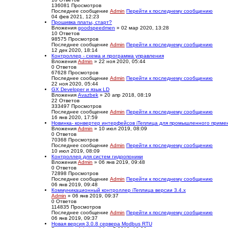
136081
Просмотров
Последнее сообщение
Admin
Перейти к последнему сообщению
04 фев 2021, 12:23
Прошивка платы, старт?
Вложения
goodspeedmen
» 02 мар 2020, 13:28
10
Ответов
98575
Просмотров
Последнее сообщение
Admin
Перейти к последнему сообщению
12 дек 2020, 18:14
Контроллер - схема и программа управления
Вложения
Admin
» 22 ноя 2020, 05:44
0
Ответов
67628
Просмотров
Последнее сообщение
Admin
Перейти к последнему сообщению
22 ноя 2020, 05:44
GX Developer и язык LD
Вложения
Avazbek
» 20 апр 2018, 08:19
22
Ответов
333497
Просмотров
Последнее сообщение
Admin
Перейти к последнему сообщению
16 янв 2020, 17:59
Новинка- конвертер интерфейсов iТеплица для промышленного приме
Вложения
Admin
» 10 июл 2019, 08:09
0
Ответов
70368
Просмотров
Последнее сообщение
Admin
Перейти к последнему сообщению
10 июл 2019, 08:09
Контроллер для систем гидропоники
Вложения
Admin
» 06 янв 2019, 09:48
0
Ответов
72898
Просмотров
Последнее сообщение
Admin
Перейти к последнему сообщению
06 янв 2019, 09:48
Коммуникационный контроллер iТеплица версии 3.4.х
Admin
» 06 янв 2019, 09:37
0
Ответов
114835
Просмотров
Последнее сообщение
Admin
Перейти к последнему сообщению
06 янв 2019, 09:37
Новая версия 3.0.8 сервера Modbus RTU