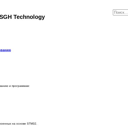
SGH Technology
ованию
ованию и программам:
роенных на основе STM32.