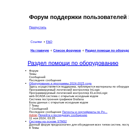
Форум поддержки пользователей 
Пропустить
Ссылки
FAQ
На главную
Список форумов
Раздел помощи по оборуд
Раздел помощи по оборудованию
Форум
Темы
Сообщений
Последнее сообщение
Оборудование и программы 2024-2025 года
Здесь осуществляется поддержка, публикуются материалы по оборуд
Программируемый логический контроллер InLogic
Программируемый логический контроллер ELectroLogic
web-SCADA система с открытым исходным кодом
Система построения графиков Grafana
Базы данных с открытым исходным кодом
7
Темы
7
Сообщений
Последнее сообщение
Патенты и сертификаты по Ро...
Admin
Перейти к последнему сообщению
11 ноя 2024, 03:35
Системы на основе STM32
Данный форум предназначен для обсуждения всех типов систем, пост
8
Темы