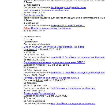
7
Темы
37
Сообщений
Последнее сообщение
Re: Руководство/Документация
Erol
Перейти к последнему сообщению
19 сен 2025, 12:42
Stair light controller
Техническая поддержка для контроллера динамическим управлением 
1
Темы
1
Сообщений
Последнее сообщение
Контроллер - схема и прогр...
Admin
Перейти к последнему сообщению
22 ноя 2020, 05:44
Активные темы
Ответов
Просмотров
Последнее сообщение
Girls In Your City - Anonymous Casual Dating - No Selfie
nguoisat411
» 28 май 2026, 11:23
0
Ответов
5877
Просмотров
Последнее сообщение
nguoisat411
Перейти к последнему сообщению
28 май 2026, 11:23
Проблемы и пожелания для систем на основе STM32
Вложения
Avazbek
» 01 окт 2018, 19:51
31
Ответов
637856
Просмотров
Последнее сообщение
nguoisat411
Перейти к последнему сообщению
24 апр 2026, 06:43
Примеры проектов для систем на основе STM32
Вложения
Admin
» 02 окт 2018, 05:01
20
Ответов
161819
Просмотров
Последнее сообщение
Erol
Перейти к последнему сообщению
30 сен 2025, 18:16
Руководство/Документация
Вложения
alterfritz
» 22 апр 2019, 08:07
4
Ответов
90733
Просмотров
Последнее сообщение
Erol
Перейти к последнему сообщению