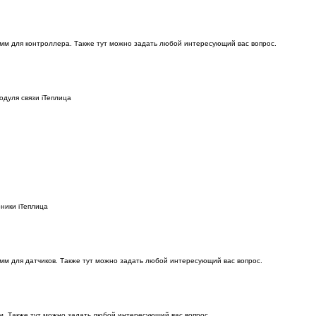
амм для контроллера. Также тут можно задать любой интересующий вас вопрос.
дуля связи iТеплица
ники iТеплица
мм для датчиков. Также тут можно задать любой интересующий вас вопрос.
. Также тут можно задать любой интересующий вас вопрос.