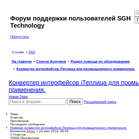
Форум поддержки пользователей SGH
П
Technology
Пропустить
Ссылки
FAQ
На главную
Список форумов
Раздел помощи по оборудованию
Конвертер интерфейсов iТеплица для промышленного применения.
Конвертер интерфейсов iТеплица для пром
применения.
Новая Тема
Поиск
Расширенный поиск
Темы
Ответов
Просмотров
Последнее сообщение
Новинка- конвертер интерфейсов iТеплица для промышленного применения.
Вложения
Admin
» 10 июл 2019, 08:09
0
Ответов
70506
Просмотров