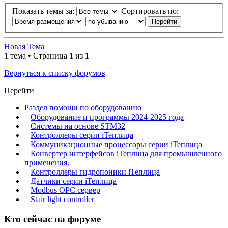
Показать темы за:
Сортировать по:
Новая Тема
1 тема • Страница
1
из
1
Вернуться к списку форумов
Перейти
Раздел помощи по оборудованию
Оборудование и программы 2024-2025 года
Системы на основе STM32
Контроллеры серии iТеплица
Коммуникационные процессоры серии iТеплица
Конвертер интерфейсов iТеплица для промышленного
применения.
Контроллеры гидропоники iТеплица
Датчики серии iТеплица
Modbus OPC сервер
Stair light controller
Кто сейчас на форуме