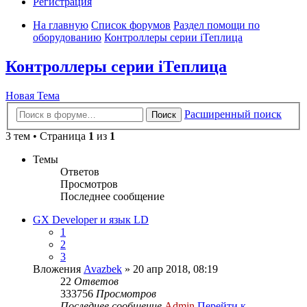
Регистрация
На главную
Список форумов
Раздел помощи по
оборудованию
Контроллеры серии iТеплица
Контроллеры серии iТеплица
Новая Тема
Расширенный поиск
Поиск
3 тем • Страница
1
из
1
Темы
Ответов
Просмотров
Последнее сообщение
GX Developer и язык LD
1
2
3
Вложения
Avazbek
» 20 апр 2018, 08:19
22
Ответов
333756
Просмотров
Последнее сообщение
Admin
Перейти к