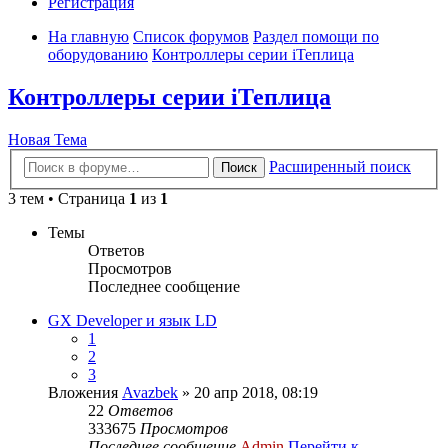
Регистрация
На главную
Список форумов
Раздел помощи по
оборудованию
Контроллеры серии iТеплица
Контроллеры серии iТеплица
Новая Тема
Расширенный поиск
Поиск
3 тем • Страница
1
из
1
Темы
Ответов
Просмотров
Последнее сообщение
GX Developer и язык LD
1
2
3
Вложения
Avazbek
» 20 апр 2018, 08:19
22
Ответов
333675
Просмотров
Последнее сообщение
Admin
Перейти к