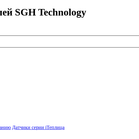
лей SGH Technology
ванию
Датчики серии iТеплица