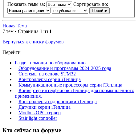
Показать темы за:
Сортировать по:
Новая Тема
7 тем • Страница
1
из
1
Вернуться к списку форумов
Перейти
Раздел помощи по оборудованию
Оборудование и программы 2024-2025 года
Системы на основе STM32
Контроллеры серии iТеплица
Коммуникационные процессоры серии iТеплица
Конвертер интерфейсов iТеплица для промышленного
применения.
Контроллеры гидропоники iТеплица
Датчики серии iТеплица
Modbus OPC сервер
Stair light controller
Кто сейчас на форуме