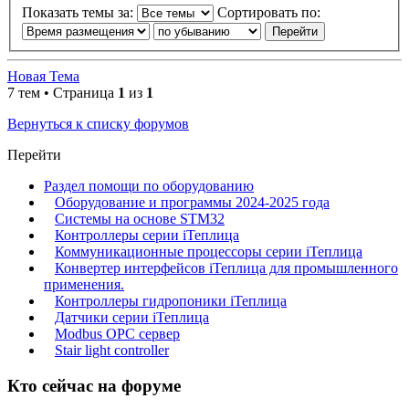
Показать темы за:
Сортировать по:
Новая Тема
7 тем • Страница
1
из
1
Вернуться к списку форумов
Перейти
Раздел помощи по оборудованию
Оборудование и программы 2024-2025 года
Системы на основе STM32
Контроллеры серии iТеплица
Коммуникационные процессоры серии iТеплица
Конвертер интерфейсов iТеплица для промышленного
применения.
Контроллеры гидропоники iТеплица
Датчики серии iТеплица
Modbus OPC сервер
Stair light controller
Кто сейчас на форуме