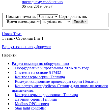
последнему сообщению
06 янв 2019, 09:37
Показать темы за:
Сортировать по:
Новая Тема
1 тема • Страница
1
из
1
Вернуться к списку форумов
Перейти
Раздел помощи по оборудованию
Оборудование и программы 2024-2025 года
Системы на основе STM32
Контроллеры серии iТеплица
Коммуникационные процессоры серии iТеплица
Конвертер интерфейсов iТеплица для промышленного
применения.
Контроллеры гидропоники iТеплица
Датчики серии iТеплица
Modbus OPC сервер
Stair light controller