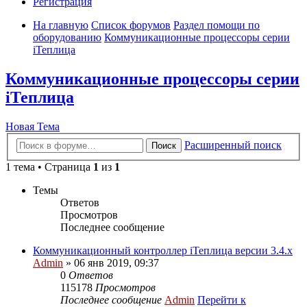
Регистрация
На главную
Список форумов
Раздел помощи по
оборудованию
Коммуникационные процессоры серии
iТеплица
Коммуникационные процессоры серии
iТеплица
Новая Тема
Расширенный поиск
Поиск
1 тема • Страница
1
из
1
Темы
Ответов
Просмотров
Последнее сообщение
Коммуникационный контроллер iТеплица версии 3.4.х
Admin
» 06 янв 2019, 09:37
0
Ответов
115178
Просмотров
Последнее сообщение
Admin
Перейти к