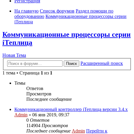
Регистрация
На главную
Список форумов
Раздел помощи по
оборудованию
Коммуникационные процессоры серии
iТеплица
Коммуникационные процессоры серии
iТеплица
Новая Тема
Расширенный поиск
Поиск
1 тема • Страница
1
из
1
Темы
Ответов
Просмотров
Последнее сообщение
Коммуникационный контроллер iТеплица версии 3.4.х
Admin
» 06 янв 2019, 09:37
0
Ответов
114904
Просмотров
Последнее сообщение
Admin
Перейти к