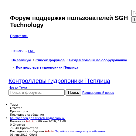
Форум поддержки пользователей SGH
П
Technology
Пропустить
Ссылки
FAQ
На главную
Список форумов
Раздел помощи по оборудованию
Контроллеры гидропоники iТеплица
Контроллеры гидропоники iТеплица
Новая Тема
Поиск
Расширенный поиск
Темы
Ответов
Просмотров
Последнее сообщение
Контроллер для систем гидропоники
Вложения
Admin
» 06 янв 2019, 09:48
0
Ответов
73046
Просмотров
Последнее сообщение
Admin
Перейти к последнему сообщению
06 янв 2019, 09:48