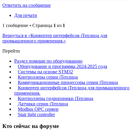
Ответить на сообщение
Для печати
1 сообщение • Страница
1
из
1
Вернуться в «Конвертер интерфейсов iТеплица для
промышленного применения.»
Перейти
Раздел помощи по оборудованию
Оборудование и программы 2024-2025 года
Системы на основе STM32
Контроллеры серии iТеплица
Коммуникационные процессоры серии iТеплица
Конвертер интерфейсов iТеплица для промышленного
применения.
Контроллеры гидропоники iТеплица
Датчики серии iТеплица
Modbus OPC сервер
Stair light controller
Кто сейчас на форуме