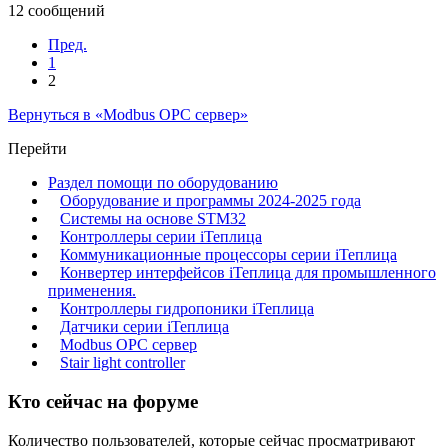
12 сообщений
Пред.
1
2
Вернуться в «Modbus OPC сервер»
Перейти
Раздел помощи по оборудованию
Оборудование и программы 2024-2025 года
Системы на основе STM32
Контроллеры серии iТеплица
Коммуникационные процессоры серии iТеплица
Конвертер интерфейсов iТеплица для промышленного
применения.
Контроллеры гидропоники iТеплица
Датчики серии iТеплица
Modbus OPC сервер
Stair light controller
Кто сейчас на форуме
Количество пользователей, которые сейчас просматривают