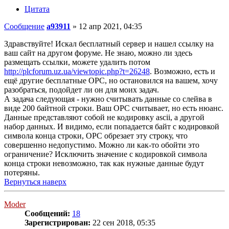
Цитата
Сообщение
a93911
»
12 апр 2021, 04:35
Здравствуйте! Искал бесплатный сервер и нашел ссылку на
ваш сайт на другом форуме. Не знаю, можно ли здесь
размещать ссылки, можете удалить потом
http://plcforum.uz.ua/viewtopic.php?t=26248
. Возможно, есть и
ещё другие бесплатные ОРС, но остановился на вашем, хочу
разобраться, подойдет ли он для моих задач.
А задача следующая - нужно считывать данные со слейва в
виде 200 байтной строки. Ваш ОРС считывает, но есть нюанс.
Данные представляют собой не кодировку ascii, а другой
набор данных. И видимо, если попадается байт с кодировкой
символа конца строки, ОРС обрезает эту строку, что
совершенно недопустимо. Можно ли как-то обойти это
ограничение? Исключить значение с кодировкой символа
конца строки невозможно, так как нужные данные будут
потеряны.
Вернуться наверх
Moder
Сообщений:
18
Зарегистрирован:
22 сен 2018, 05:35