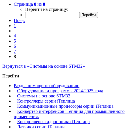
Страница
8
из
8
Перейти на страницу:
Пред.
1
...
4
5
6
7
8
Вернуться в «Системы на основе STM32»
Перейти
Раздел помощи по оборудованию
Оборудование и программы 2024-2025 года
Системы на основе STM32
Контроллеры серии iТеплица
Коммуникационные процессоры серии iТеплица
Конвертер интерфейсов iТеплица для промышленного
применения.
Контроллеры гидропоники iТеплица
Датчики серии iТеплица