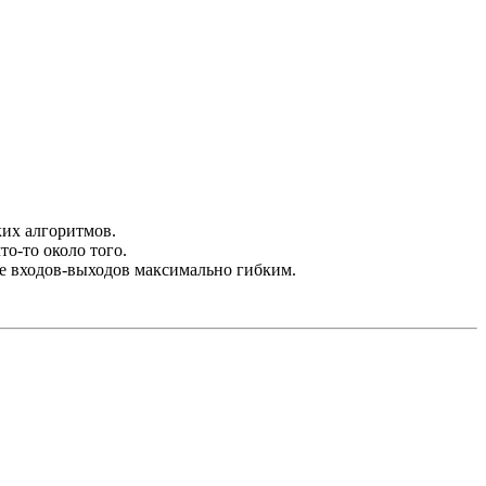
ких алгоритмов.
то-то около того.
ние входов-выходов максимально гибким.