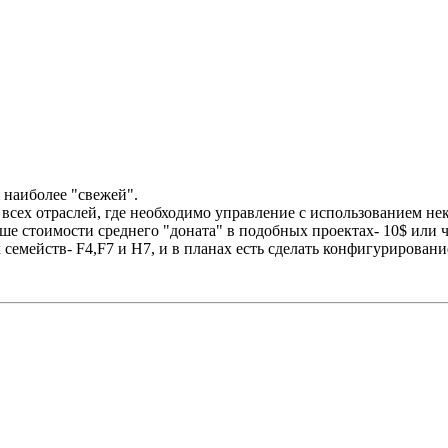
 наиболее "свежей".
 всех отраслей, где необходимо управление с использованием не
ыше стоимости среднего "доната" в подобных проектах- 10$ или ч
их семейств- F4,F7 и H7, и в планах есть сделать конфигурирова